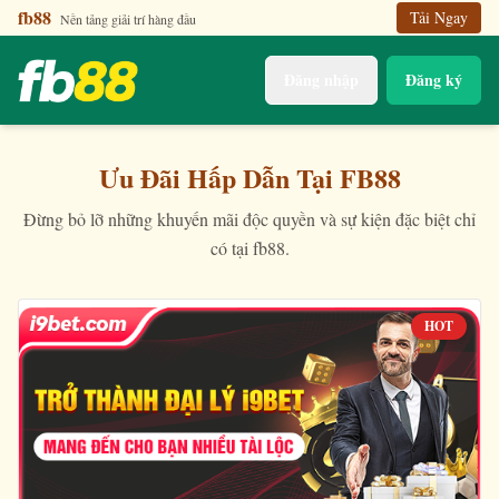
fb88
Tải Ngay
Nền tảng giải trí hàng đầu
Đăng nhập
Đăng ký
Ưu Đãi Hấp Dẫn Tại FB88
Đừng bỏ lỡ những khuyến mãi độc quyền và sự kiện đặc biệt chỉ
có tại fb88.
HOT