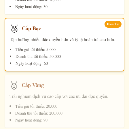
Ngày hoạt động: 30
Hiện Tại
🥈
Cấp Bạc
Tận hưởng nhiều đặc quyền hơn và tỷ lệ hoàn trả cao hơn.
Tiền gửi tối thiểu: 5,000
Doanh thu tối thiểu: 50,000
Ngày hoạt động: 60
🥇
Cấp Vàng
Trải nghiệm dịch vụ cao cấp với các ưu đãi độc quyền.
Tiền gửi tối thiểu: 20,000
Doanh thu tối thiểu: 200,000
Ngày hoạt động: 90