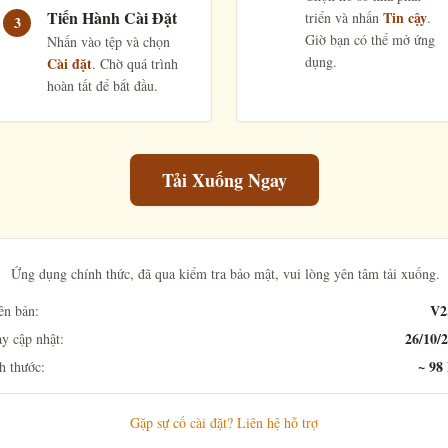
Tiến Hành Cài Đặt
Tin cậy
triển và nhấn
.
3
Giờ bạn có thể mở ứng
Nhấn vào tệp và chọn
dụng.
Cài đặt
. Chờ quá trình
hoàn tất để bắt đầu.
Tải Xuống Ngay
Ứng dụng chính thức, đã qua kiểm tra bảo mật, vui lòng yên tâm tải xuống.
V2
ên bản:
26/10/
y cập nhật:
~ 98
h thước:
Gặp sự cố cài đặt? Liên hệ hỗ trợ