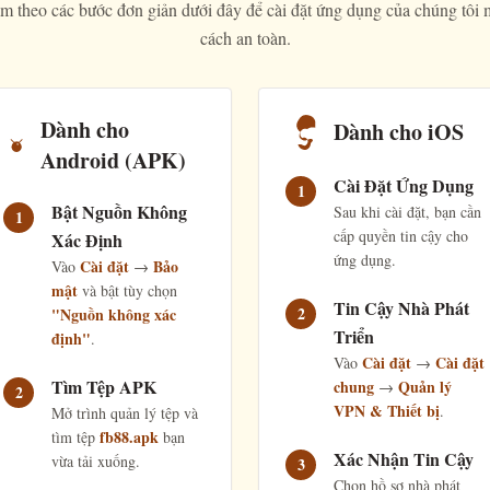
m theo các bước đơn giản dưới đây để cài đặt ứng dụng của chúng tôi 
cách an toàn.
Dành cho
Dành cho iOS
Android (APK)
Cài Đặt Ứng Dụng
1
Bật Nguồn Không
Sau khi cài đặt, bạn cần
1
cấp quyền tin cậy cho
Xác Định
ứng dụng.
Cài đặt
Bảo
Vào
→
mật
và bật tùy chọn
Tin Cậy Nhà Phát
2
"Nguồn không xác
Triển
định"
.
Cài đặt
Cài đặt
Vào
→
Tìm Tệp APK
chung
Quản lý
→
2
VPN & Thiết bị
.
Mở trình quản lý tệp và
fb88.apk
tìm tệp
bạn
Xác Nhận Tin Cậy
vừa tải xuống.
3
Chọn hồ sơ nhà phát