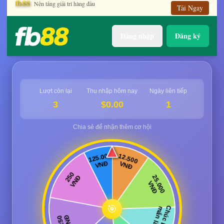
fb88
Nền tảng giải trí hàng đầu
Tải Ngay
Đăng nhập
Đăng ký
Lượt còn lại
Thu nhập hôm nay
Ngày liên tiếp
3
$0.00
1
🎯