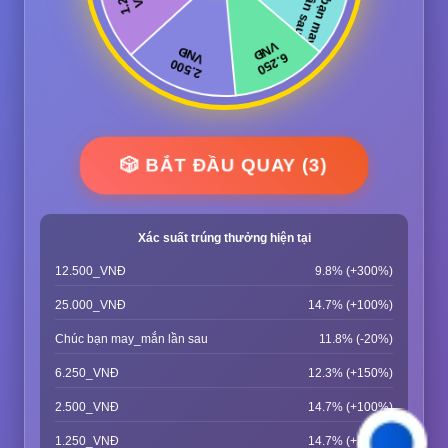
🎲 BẮT ĐẦU QUAY (3)
Xác suất trúng thưởng hiện tại
12.500_VNĐ
9.8% (+300%)
25.000_VNĐ
14.7% (+100%)
Chúc bạn may_mắn lần sau
11.8% (-20%)
6.250_VNĐ
12.3% (+150%)
2.500_VNĐ
14.7% (+100%)
1.250_VNĐ
14.7% (+100%)