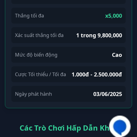
x5,000
Thắng tối đa
1 trong 9,800,000
Xác suất thắng tối đa
Cao
Mức độ biến động
1.000đ - 2.500.000đ
Cược Tối thiểu / Tối đa
03/06/2025
Ngày phát hành
Các Trò Chơi Hấp Dẫn Khác