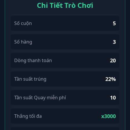
Chi Tiết Trò Chơi
5
Số cuộn
3
Số hàng
20
Dòng thanh toán
22%
Tần suất trúng
10
Tần suất Quay miễn phí
x3000
Thắng tối đa